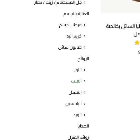
جل الاستحمام / زيت / نكتار
العناية بالجسم
مرطب جسم
ا السائل بخالصة
كريم اليد
صابون سائل
الروائح
اللوز
العنب
العسل
الياسمين
الورد
الهدايا
روائح المنزل