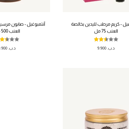
غيل - كريم مرطب لليدين بخالصة
آنتمبوغيل - صابون مرسيلي
العنب 75 مل
العنب 500 مل
د.ب.
9.900
د.ب.
9.900