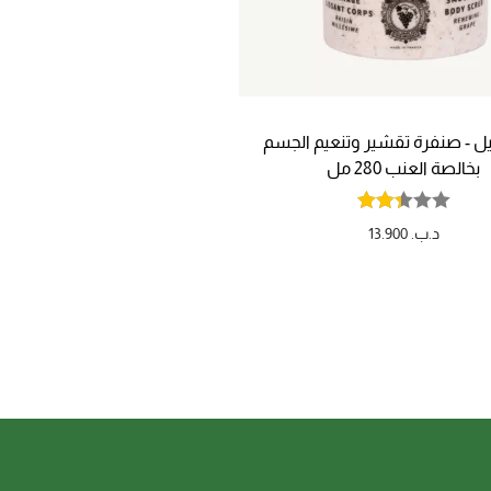
يل - صنفرة تقشير وتنعيم الجسم
بخالصة العنب 280 مل
د.ب.
13.900