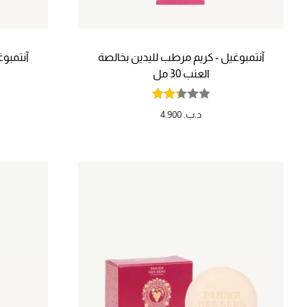
آنتمبوغيل - كريم مرطب لليدين بخالصة
آنتمبو
العنب 30 مل
د.ب.
4.900