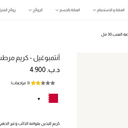
العناية و الاستحمام
العناية بالجسم
الروائح
روائح المنز
لعنب 30 مل
آنتمبوغيل - كريم مرطب ل
د.ب.
4.900
(
3
مراجعات)
كريم لليدين بقوامه الذائب وغير الده