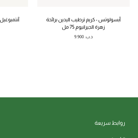
أبسولوتس - كريم ترطيب اليدين برائحة
آنتمبوغيل 
زهرة الجيرانيوم 75 مل
د.ب.
9.900
روابط سريعة