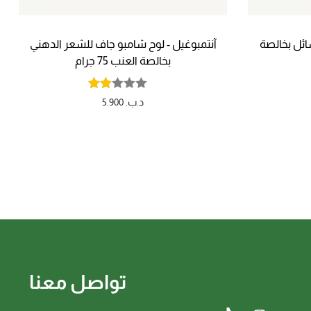
ائل بخالصة
آنتمبوغيل - لوح شامبو جاف للشعر الدهني
بخالصة العنب 75 جرام
د.ب.
5.900
تواصل معنا