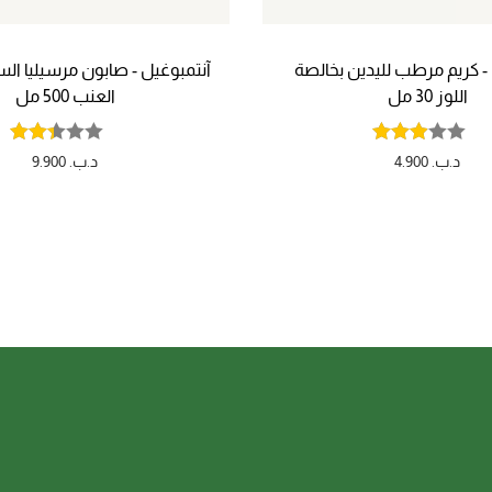
- كريم مرطب لليدين بخالصة
آنتمبوغيل - صابون مرسيليا الس
اللوز 30 مل
العنب 500 مل
د.ب.
4.900
د.ب.
9.900