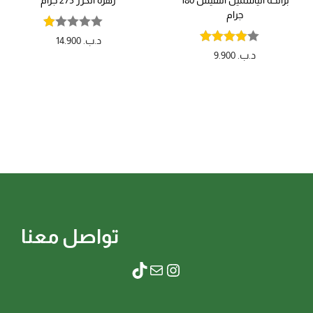
جرام
د.ب.
14.900
د.ب.
9.900
تواصل معنا